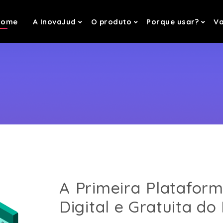
Home
A InovaJud
O produto
Porque usar?
Va
A Primeira Platafor
Digital e Gratuita do 